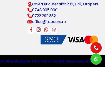
Calea Bucurestilor 232, DN1, Otopeni
0748 905 000
0722 292 382
office@topcars.ro
 confidentialitate
|
Termeni si conditii rezervare online