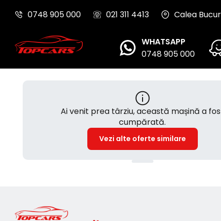
0748 905 000
021 311 4413
Calea Bucure
WHATSAPP
0748 905 000
Ai venit prea târziu, această mașină a fos
cumpărată.
Vezi alte oferte similare