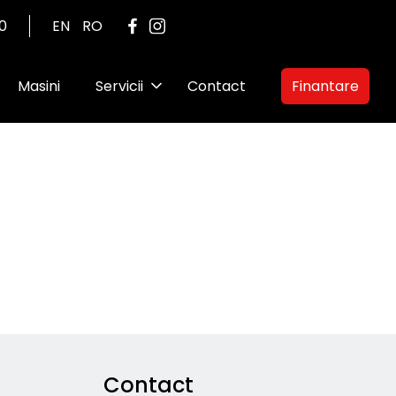
00
EN
RO
Masini
Servicii
Contact
Finantare
Contact