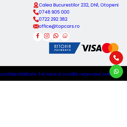
Calea Bucurestilor 232, DN1, Otopeni
0748 905 000
0722 292 382
office@topcars.ro
 confidentialitate
|
Termeni si conditii rezervare online