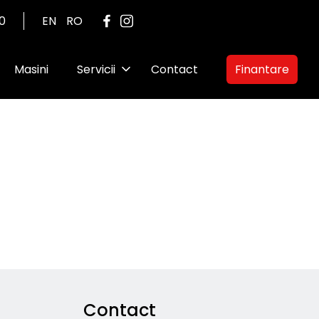
00
EN
RO
Masini
Servicii
Contact
Finantare
Contact