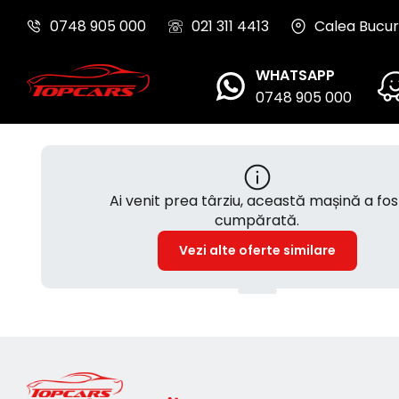
0748 905 000
021 311 4413
Calea Bucure
WHATSAPP
0748 905 000
Ai venit prea târziu, această mașină a fos
cumpărată.
Vezi alte oferte similare