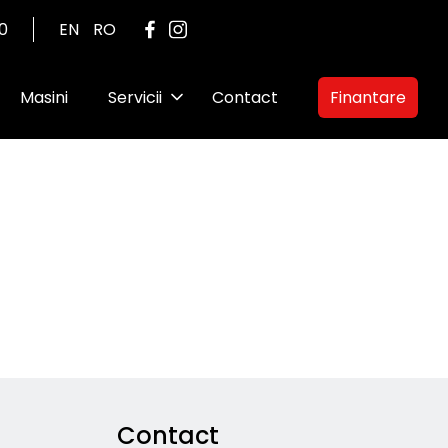
00
EN
RO
Masini
Servicii
Contact
Finantare
Contact