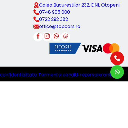
Calea Bucurestilor 232, DN1, Otopeni
0748 905 000
0722 292 382
office@topcars.ro
 confidentialitate
|
Termeni si conditii rezervare online