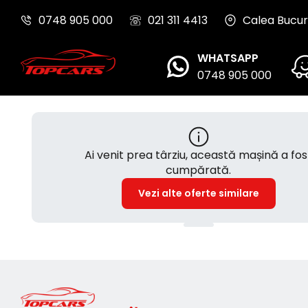
0748 905 000
021 311 4413
Calea Bucure
WHATSAPP
0748 905 000
Ai venit prea târziu, această mașină a fos
cumpărată.
Vezi alte oferte similare