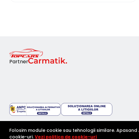
Partner
Folosim module cookie sau tehnologii similare. Apasand 
cookie-uri.
Vezi politica de cookie-uri