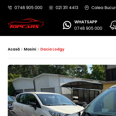
0748 905 000
021 311 4413
Calea Bucure
WHATSAPP
0748 905 000
Acasă
Masini
Dacia Lodgy