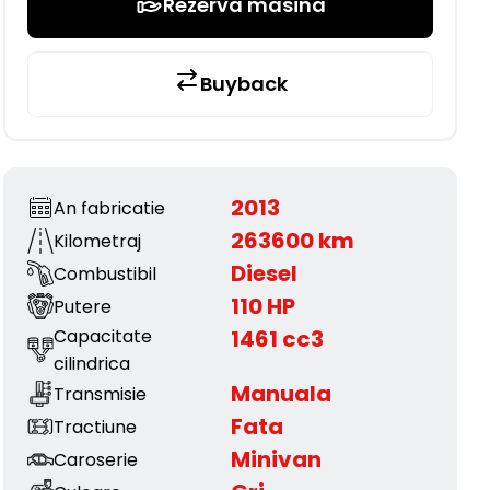
Rezerva masina
Buyback
2013
An fabricatie
263600 km
Kilometraj
Diesel
Combustibil
110 HP
Putere
Capacitate
1461 cc3
cilindrica
Manuala
Transmisie
Fata
Tractiune
Minivan
Caroserie