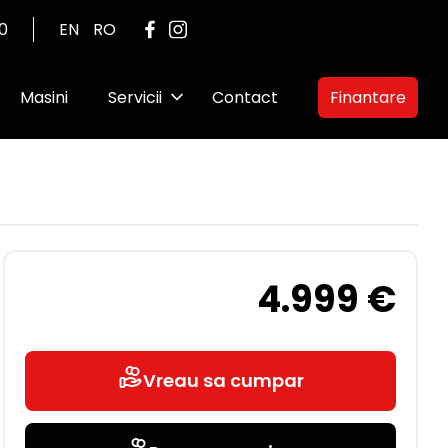
00
EN
RO
Masini
Servicii
Contact
Finantare
4.999 €
Vreau sa cumpar