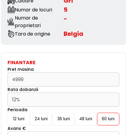
Gri
Culoare
5
Numar de locuri
Numar de
-
proprietari
Belgia
Tara de origine
FINANTARE
Pret masina
Rata dobanzii
Perioada
Avans €