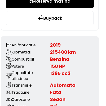
Rezerva masina
Buyback
2019
An fabricatie
215400 km
Kilometraj
Benzina
Combustibil
150 HP
Putere
Capacitate
1395 cc3
cilindrica
Automata
Transmisie
Fata
Tractiune
Sedan
Caroserie