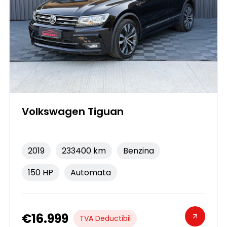
Volkswagen Tiguan
2019
233400 km
Benzina
150 HP
Automata
€16.999
TVA Deductibil