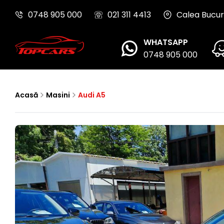
0748 905 000
021 311 4413
Calea Bucure
WHATSAPP
0748 905 000
Acasă
Masini
Audi A5