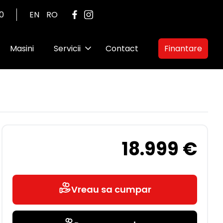
00
EN
RO
Masini
Servicii
Contact
Finantare
18.999 €
Vreau sa cumpar