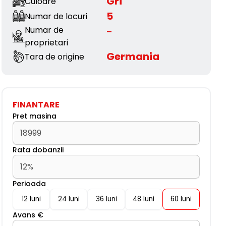
Gri
Culoare
5
Numar de locuri
Numar de
-
proprietari
Germania
Tara de origine
FINANTARE
Pret masina
Rata dobanzii
Perioada
Avans €