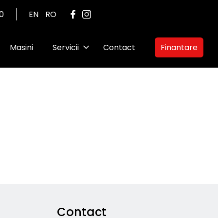
00
EN
RO
Masini
Servicii
Contact
Finantare
Contact