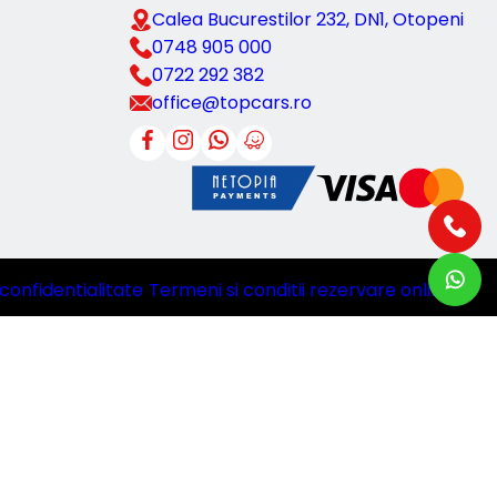
Calea Bucurestilor 232, DN1, Otopeni
0748 905 000
0722 292 382
office@topcars.ro
 confidentialitate
|
Termeni si conditii rezervare online