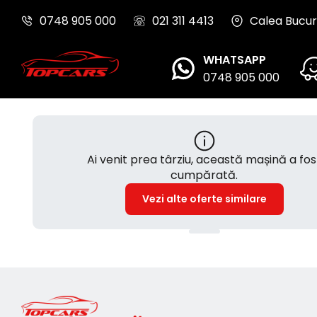
0748 905 000
021 311 4413
Calea Bucure
WHATSAPP
0748 905 000
Ai venit prea târziu, această mașină a fos
cumpărată.
Vezi alte oferte similare